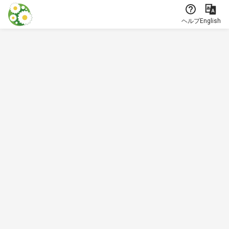
本文に飛ぶ
ヘルプ
English