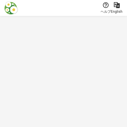
本文に飛ぶ
ヘルプ
English