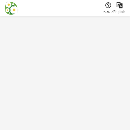
本文に飛ぶ
ヘルプ
English