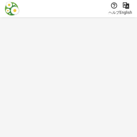
本文に飛ぶ
ヘルプ
English