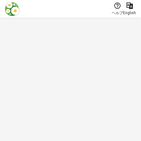
本文に飛ぶ
ヘルプ
English