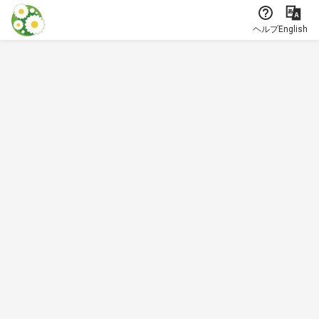
本文に飛ぶ
ヘルプ
English