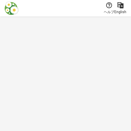
本文に飛ぶ
ヘルプ
English