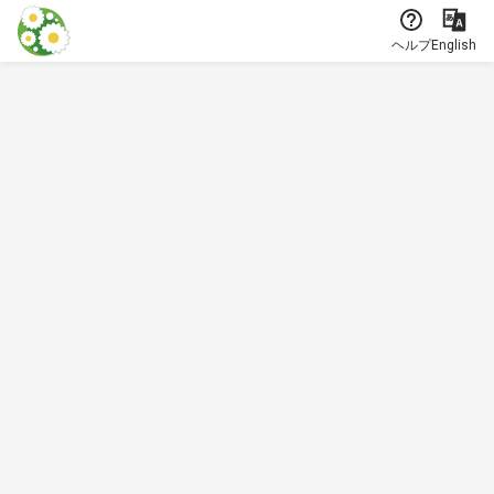
本文に飛ぶ
ヘルプ
English