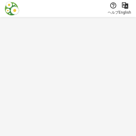
本文に飛ぶ
ヘルプ
English