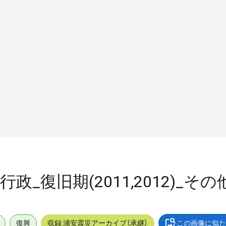
_行政_復旧期(2011,2012)_
復興
収録:浦安震災アーカイブ（承継）
この画像に似た