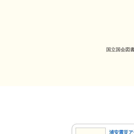
国立国会図書
浦安震災ア