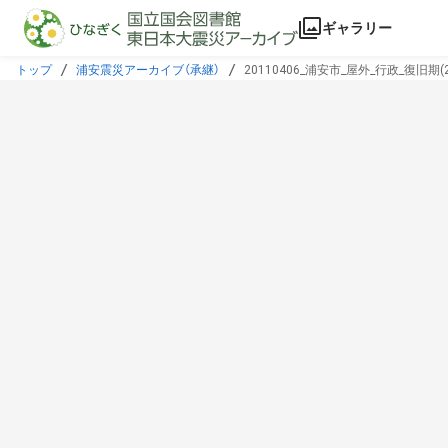
本文に飛ぶ
ギャラリー
トップ
浦安震災アーカイブ（承継）
20110406_浦安市_屋外_行政_復旧期(