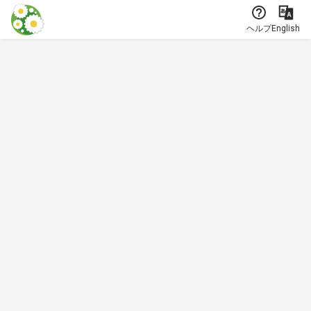
本文に飛ぶ
ヘルプ
English