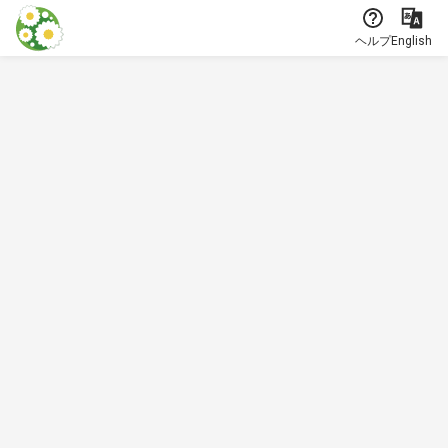
本文に飛ぶ
ヘルプ
English