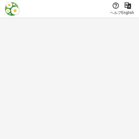
本文に飛ぶ
ヘルプ
English