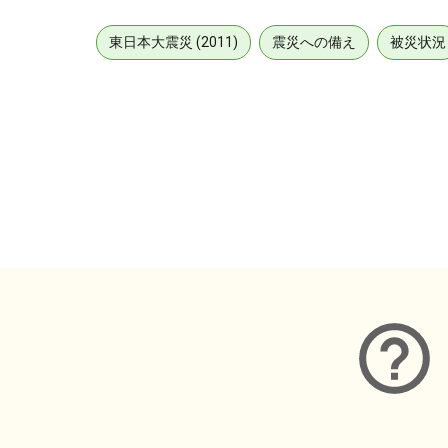
東日本大震災 (2011)
震災への備え
被災状況
メタデータ