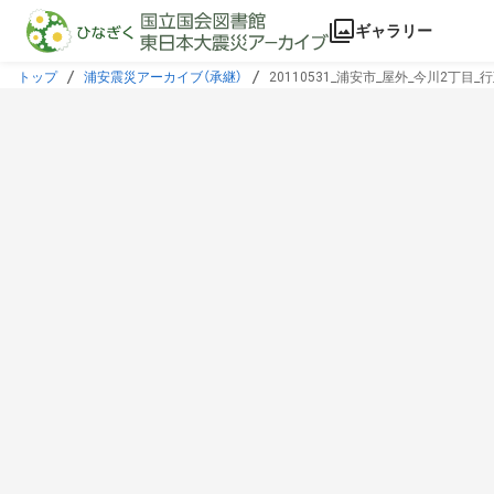
本文に飛ぶ
ギャラリー
トップ
浦安震災アーカイブ（承継）
20110531_浦安市_屋外_今川2丁目_行