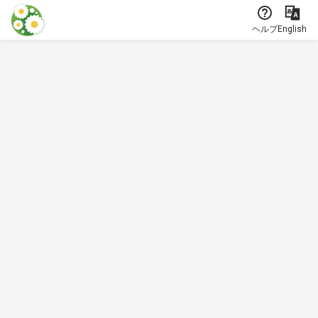
本文に飛ぶ
ヘルプ
English