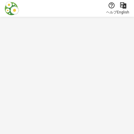
本文に飛ぶ
ヘルプ
English