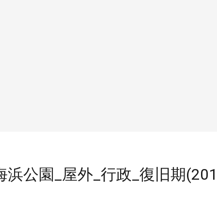
海浜公園_屋外_行政_復旧期(2011,