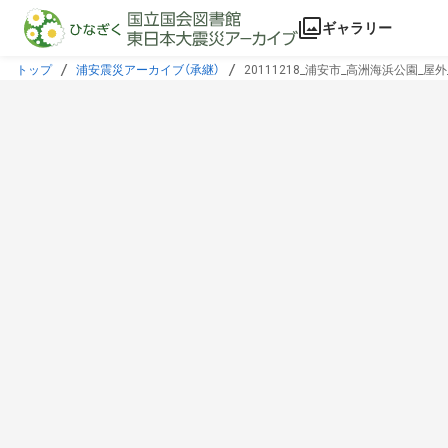
本文に飛ぶ
ギャラリー
トップ
浦安震災アーカイブ（承継）
20111218_浦安市_高洲海浜公園_屋外_