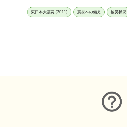
東日本大震災 (2011)
震災への備え
被災状況
メタデータ