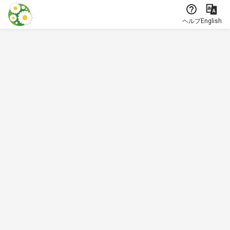
本文に飛ぶ
ヘルプ
English