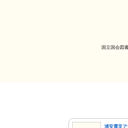
国立国会図書
浦安震災ア