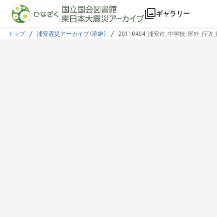
本文に飛ぶ
ギャラリー
トップ
浦安震災アーカイブ（承継）
20110404_浦安市_中学校_屋外_行政_復