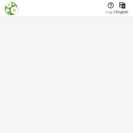
本文に飛ぶ
ヘルプ
English