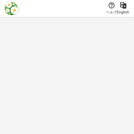
本文に飛ぶ
ヘルプ
English