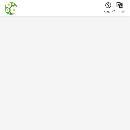
本文に飛ぶ
ヘルプ
English