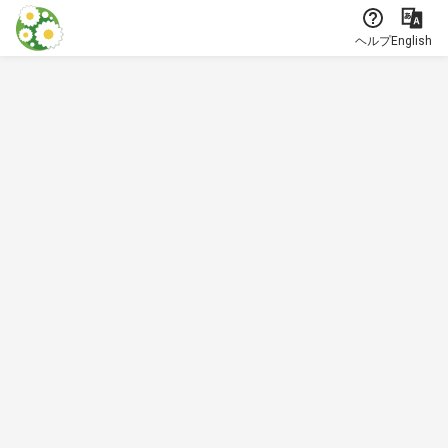
本文に飛ぶ
ヘルプ
English