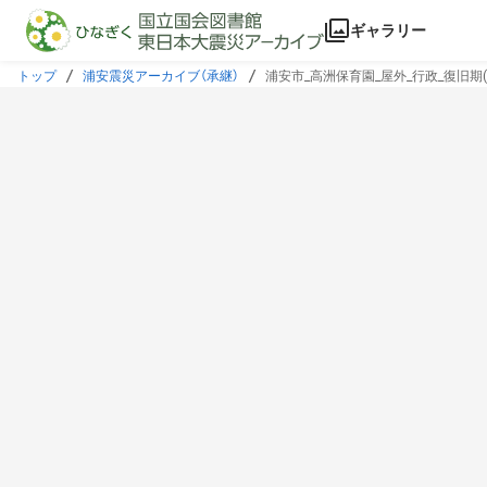
本文に飛ぶ
ギャラリー
トップ
浦安震災アーカイブ（承継）
浦安市_高洲保育園_屋外_行政_復旧期(20