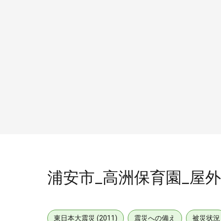
浦安市_高洲保育園_屋外_行
東日本大震災 (2011)
震災への備え
被災状況