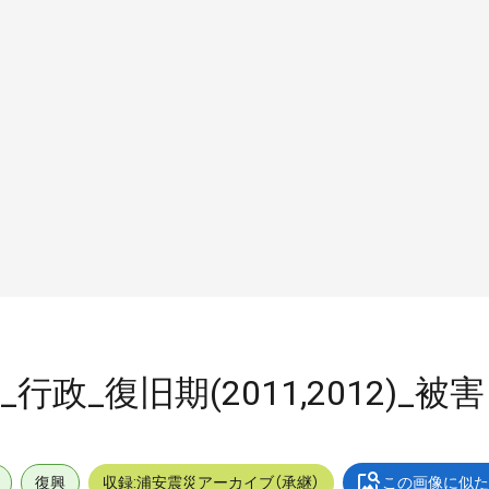
政_復旧期(2011,2012)_被害
復興
収録:浦安震災アーカイブ（承継）
この画像に似た