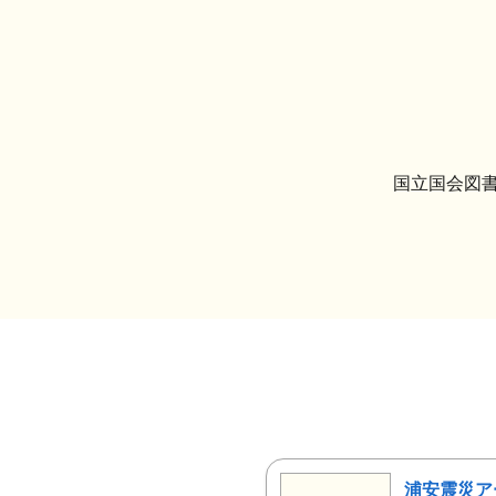
国立国会図書
浦安震災ア