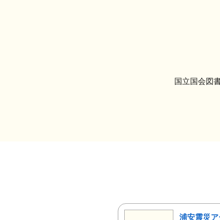
国立国会図書
浦安震災ア