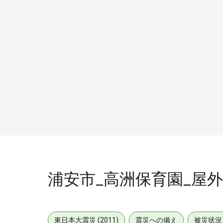
浦安市_高洲保育園_屋外_行
東日本大震災 (2011)
震災への備え
被災状況