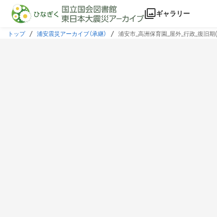
本文に飛ぶ
ギャラリー
トップ
浦安震災アーカイブ（承継）
浦安市_高洲保育園_屋外_行政_復旧期(20