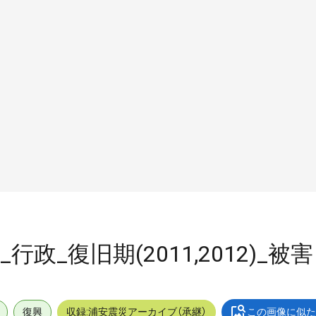
政_復旧期(2011,2012)_被害
復興
収録:浦安震災アーカイブ（承継）
この画像に似た