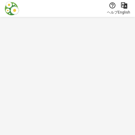
本文に飛ぶ
ヘルプ
English