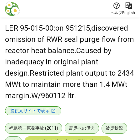
本文に飛ぶ
ヘルプ
English
LER 95-015-00:on 951215,discovered
omission of RWR seal purge flow from
reactor heat balance.Caused by
inadequacy in original plant
design.Restricted plant output to 2434
MWt to maintain more than 1.4 MWt
margin.W/960112 ltr.
提供元サイトで表示
福島第一原発事故 (2011)
震災への備え
被災状況