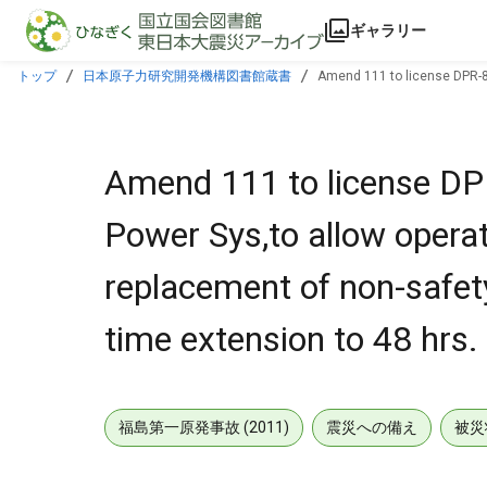
本文に飛ぶ
ギャラリー
トップ
日本原子力研究開発機構図書館蔵書
Amend 111 to license DPR-80,
transformer 1-1,for one-time extension to 48 hrs.
Amend 111 to license DPR-
Power Sys,to allow operat
replacement of non-safety
time extension to 48 hrs.
福島第一原発事故 (2011)
震災への備え
被災