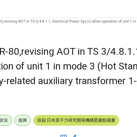
revising AOT in TS 3/4.8.1.1, Electrical Power Sys,to allow operation of unit 1 i
80,revising AOT in TS 3/4.8.1.1,
ion of unit 1 in mode 3 (Hot Sta
-related auxiliary transformer 1-
状況
復興
収録:日本原子力研究開発機構図書館蔵書