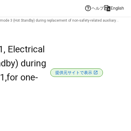
ヘルプ
English
n mode 3 (Hot Standby) during replacement of non-safety-related auxiliary
 Electrical
ndby) during
提供元サイトで表示
1,for one-