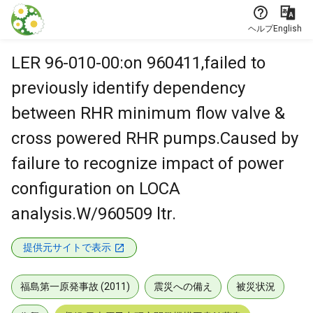
本文に飛ぶ
ヘルプ
English
LER 96-010-00:on 960411,failed to
previously identify dependency
between RHR minimum flow valve &
cross powered RHR pumps.Caused by
failure to recognize impact of power
configuration on LOCA
analysis.W/960509 ltr.
提供元サイトで表示
福島第一原発事故 (2011)
震災への備え
被災状況