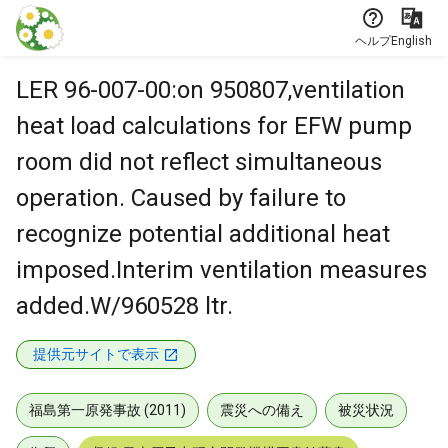
本文に飛ぶ
ヘルプ
English
LER 96-007-00:on 950807,ventilation
heat load calculations for EFW pump
room did not reflect simultaneous
operation. Caused by failure to
recognize potential additional heat
imposed.Interim ventilation measures
added.W/960528 ltr.
提供元サイトで表示
福島第一原発事故 (2011)
震災への備え
被災状況